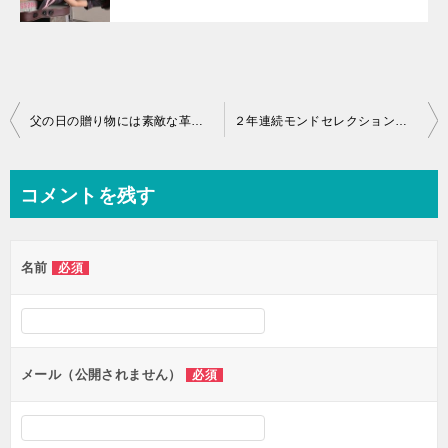
投
父の日の贈り物には素敵な革財布はいかがでしょうか？
２年連続モンドセレクション金賞受賞のウォーターサーバー
稿
ナ
コメントを残す
ビ
ゲ
名前
必須
ー
シ
ョ
ン
メール（公開されません）
必須